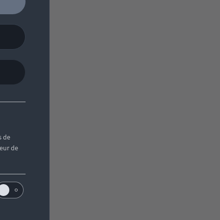
s de
teur de