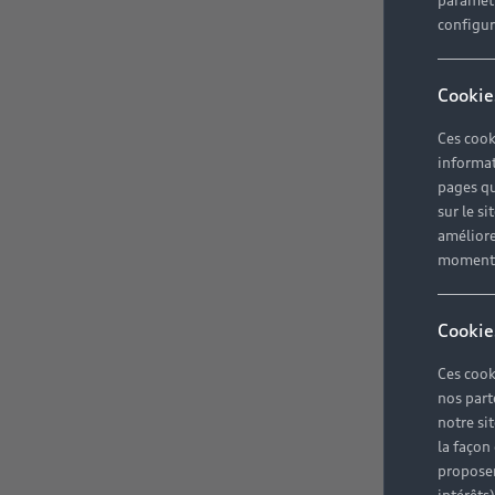
paramètr
configura
Cookie
Ces cook
informat
pages qu
sur le si
améliore
moment r
Cookie
Ces cook
nos part
notre si
la façon
proposer