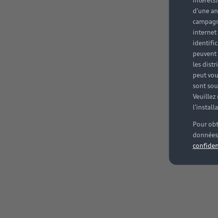
intérêts
d'une an
campagne
internet
identifi
peuvent 
les dist
peut vou
sont souv
Veuillez
l'instal
Pour obt
données 
confiden