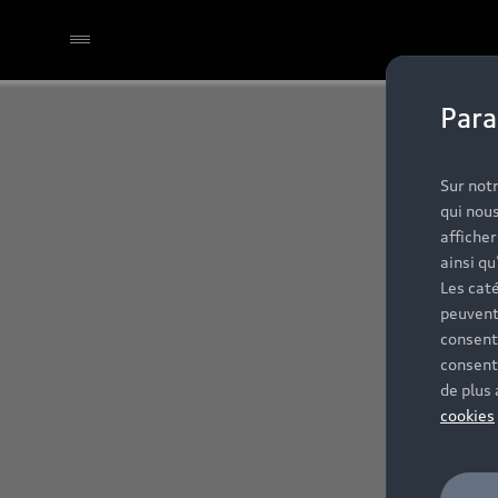
Para
Sur notr
qui nous
affiche
ainsi qu
Les caté
peuvent
consent
consent
de plus
cookies