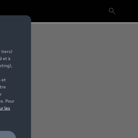
 tiers)
) et à
eting),
 et
tre
e
te. Pour
ur les