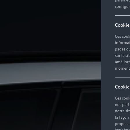
paramètr
configura
Cookie
Ces cook
informat
pages qu
sur le si
améliore
moment r
Cookie
Ces cook
nos part
notre si
la façon
proposer