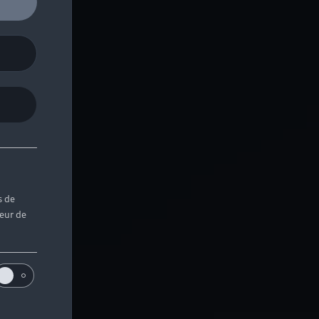
s de
teur de