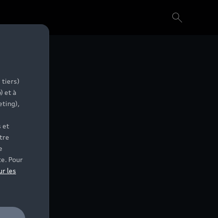
 tiers)
) et à
eting),
 et
tre
e
te. Pour
ur les