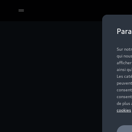
Para
Sur notr
qui nous
affiche
ainsi qu
Les caté
peuvent
consent
consent
de plus
cookies