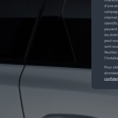
intérêts
d'une an
campagne
internet
identifi
peuvent 
les dist
peut vou
sont souv
Veuillez
l'instal
Pour obt
données 
confiden